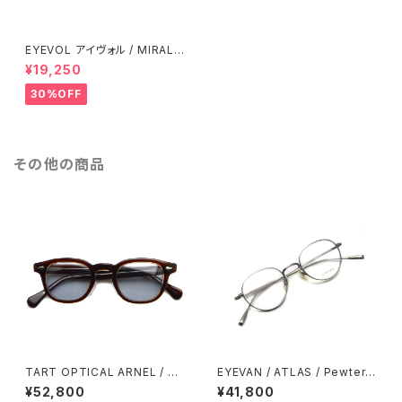
EYEVOL アイヴォル / MIRALL
E / BK-LY-PL-BK lenses ブ
¥19,250
ラック-イエローラバー-ブラック
偏光レンズ ウェリントン パリジ
30%OFF
ャン フレンチスタイル スポーツ
サングラス
その他の商品
TART OPTICAL ARNEL / JD
EYEVAN / ATLAS / Pewter
-04 Sun / BROWN CLEAR-L
アンティークシルバー ラウンド
¥52,800
¥41,800
ight Grey ブラウンクリア-ライ
ボストンメタルフレーム