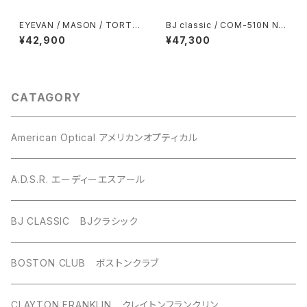
EYEVAN / MASON / TORT
BJ classic / COM-510N NT
トータス・べっこう柄 クラウンパ
Sun / 48-21size /C1-1a ブラ
¥42,900
¥47,300
ント セルフレーム フレンチヴィ
ック-ゴールド-ライトブルーグレ
ンテージ
ーレンズ 星野源さん POP VIR
US着用モデル
CATAGORY
American Optical アメリカンオプティカル
A.D.S.R. エーディーエスアール
BJ CLASSIC BJクラシック
BOSTON CLUB ボストンクラブ
CLAYTON FRANKLIN クレイトンフランクリン