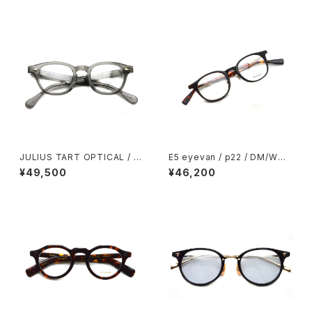
トグレーレンズ サングラス【復刻
レプリカ 日本製】
JULIUS TART OPTICAL / A
E5 eyevan / p22 / DM/WG
R / ブリッジ:22ｍｍ / GREY C
デミ・べっこう柄/ホワイトゴール
¥49,500
¥46,200
RYSTAL 2 グレークリスタル 2
ド ウェリントン フレーム メガネ
イーファイブアイヴァン