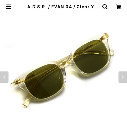
A.D.S.R. / EVAN 04 / Clear Yell
ow - Green Flat lenses クリアイ
エロー - グリーンフラットレンズ ウェ
リントンサングラス | 中目黒のメガ
ネ・サングラスセレクトショップ "PR
OPS"