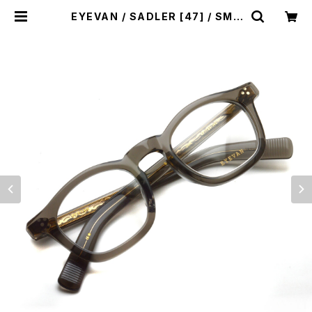
EYEVAN / SADLER [47] / SMK
スモーク クリアグレー フレンチヴィン
テージ ウェリントンフレーム | 中目
黒のメガネ・サングラスセレクトショッ
プ "PROPS"