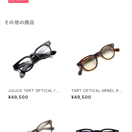
ャン フレンチスタイル スポーツ
サングラス
その他の商品
JULIUS TART OPTICAL / F
TART OPTICAL ARNEL ター
DR / ブリッジ :24mm / BLAC
トオプティカル アーネル / JD-0
¥49,500
¥49,500
K ブラック 復刻モデル
4 / 004 BROWN CLEAR ブラ
ウンクリア メガネ フレーム【復
刻 レプリカ 日本製】