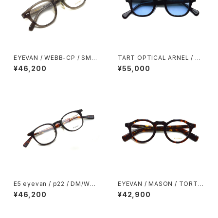
EYEVAN / WEBB-CP / SMK
TART OPTICAL ARNEL / JD
スモーク・クリアグレー メガネ
-04 Sun / BLACK-Light Blu
¥46,200
¥55,000
ボストンウェリントンフレーム ウ
e ブラック-ライトブルーレンズ
ェブ クリングスパッド アイヴァ
サングラス セルロイド製【復刻
ン
レプリカ 日本製】
E5 eyevan / p22 / DM/WG
EYEVAN / MASON / TORT
デミ・べっこう柄/ホワイトゴール
トータス・べっこう柄 クラウンパ
¥46,200
¥42,900
ド ウェリントン フレーム メガネ
ント セルフレーム フレンチヴィ
イーファイブアイヴァン
ンテージ