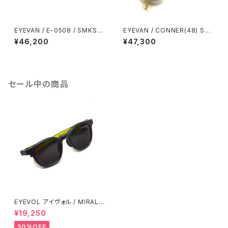
EYEVAN / E-0508 / SMKS
EYEVAN / CONNER(48) Sun
スモークグレー - シルバー メガ
/ ECR - GRY エクリュ・クリア
¥46,200
¥47,300
ネ クラウンパント コンビネーシ
- グレーレンズ フレンチヴィン
ョンフレーム
テージ ボストン サングラス アイ
ヴァン
セール中の商品
EYEVOL アイヴォル / MIRALL
E / BK-LY-PL-BK lenses ブ
¥19,250
ラック-イエローラバー-ブラック
偏光レンズ ウェリントン パリジ
30%OFF